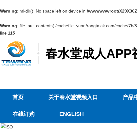
Warning
: mkdir(): No space left on device in
/www/wwwroot/X29X30Z
Warning
: file_put_contents(./cachefile_yuan/rongtaiak.com/cache/7b/8
line
115
春水堂成人APP
首页
关于春水堂视频入口
产品
在线订购
ENGLISH