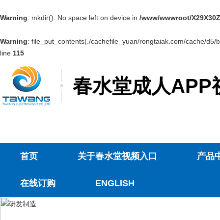
Warning
: mkdir(): No space left on device in
/www/wwwroot/X29X30Z
Warning
: file_put_contents(./cachefile_yuan/rongtaiak.com/cache/d5/b
line
115
春水堂成人APP
首页
关于春水堂视频入口
产品
在线订购
ENGLISH