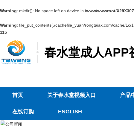
Warning
: mkdir(): No space left on device in
/www/wwwroot/X29X30Z
Warning
: file_put_contents(./cachefile_yuan/rongtaiak.com/cache/1c/1a
115
春水堂成人APP
首页
关于春水堂视频入口
产品
在线订购
ENGLISH