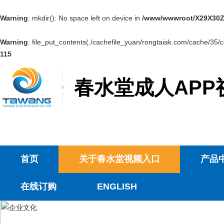
Warning
: mkdir(): No space left on device in
/www/wwwroot/X29X30Z
Warning
: file_put_contents(./cachefile_yuan/rongtaiak.com/cache/35/cc
115
春水堂成人APP
首页
关于春水堂视频入口
产品
在线订购
ENGLISH