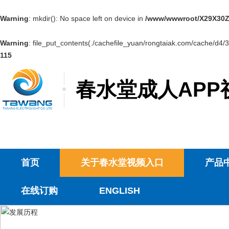
Warning
: mkdir(): No space left on device in
/www/wwwroot/X29X30Z
Warning
: file_put_contents(./cachefile_yuan/rongtaiak.com/cache/d4/3
115
春水堂成人APP
首页
关于春水堂视频入口
产品
在线订购
ENGLISH