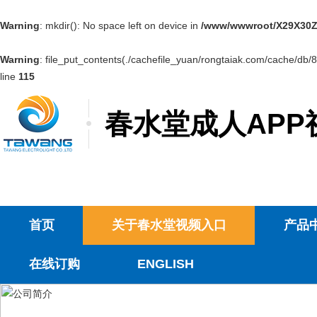
Warning
: mkdir(): No space left on device in
/www/wwwroot/X29X30Z
Warning
: file_put_contents(./cachefile_yuan/rongtaiak.com/cache/db/8
line
115
春水堂成人APP
首页
关于春水堂视频入口
产品
在线订购
ENGLISH