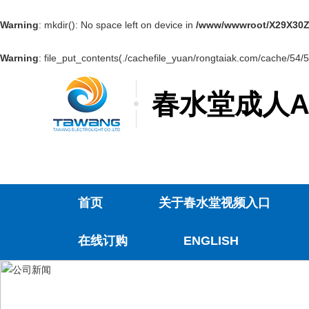
Warning
: mkdir(): No space left on device in
/www/wwwroot/X29X30Z
Warning
: file_put_contents(./cachefile_yuan/rongtaiak.com/cache/54/5
春水堂成人A
首页
关于春水堂视频入口
在线订购
ENGLISH